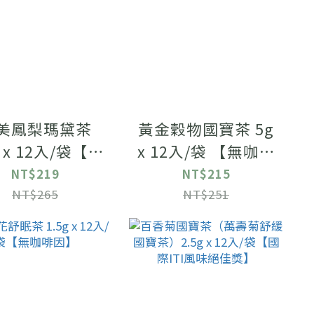
美鳳梨瑪黛茶
黃金穀物國寶茶 5g
g x 12入/袋【國
x 12入/袋 【無咖啡
TI風味絕佳獎】
因】
NT$219
NT$215
NT$265
NT$251