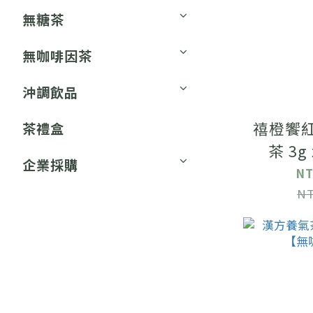
無糖茶
無咖啡因茶
沖調飲品
禧橙饗紅
茶禮盒
茶 3g
企業採購
NT
NT