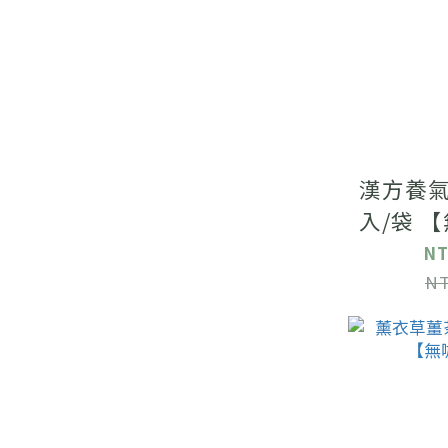
漢方養氣茶
入/袋 
NT
NT