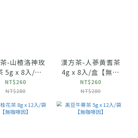
茶-山楂洛神玫
漢方茶-人蔘黃耆茶
 5g x 8入/盒
4g x 8入/盒【無咖
【無咖啡因】
啡因】
NT$260
NT$260
NT$280
NT$280