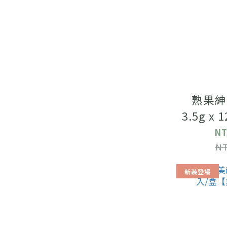
熟果紳
3.5g x
世界品
NT
NT
新裝登場