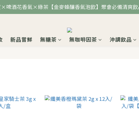
蜜×啤酒花香氣×綠茶【金麥蜂釀香氣泡飲】聚會必備清爽飲
飲
新品嘗鮮
無糖茶
無咖啡因茶
沖調飲品