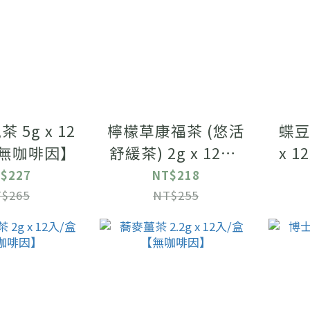
 5g x 12
檸檬草康福茶 (悠活
蝶豆
【無咖啡因】
舒緩茶) 2g x 12入/
x 
袋【無咖啡因】
$227
NT$218
$265
NT$255