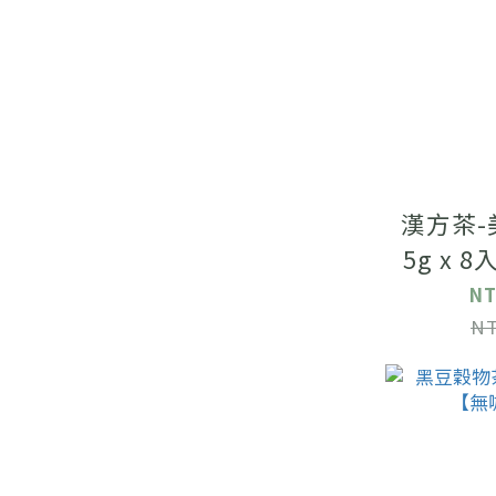
漢方茶-
5g x 
啡
NT
NT