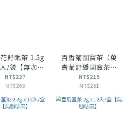
花舒眠茶 1.5g
百香菊國寶茶（萬
12入/袋【無咖啡
壽菊舒緩國寶茶）
因】
2.5g x 12入/袋【國
NT$227
NT$215
際ITI風味絕佳獎】
NT$265
NT$251