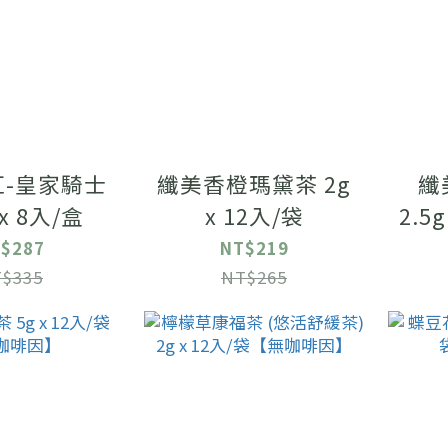
-皇家騎士
纖美香橙瑪黛茶 2g
纖
 x 8入/盒
x 12入/袋
2.5
際I
$287
NT$219
$335
NT$265