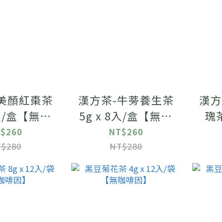
美顏紅棗茶
漢方茶-牛蒡養生茶
漢方
8入/盒【無咖
5g x 8入/盒【無咖
瑰茶
因】
啡因】
$260
NT$260
$280
NT$280