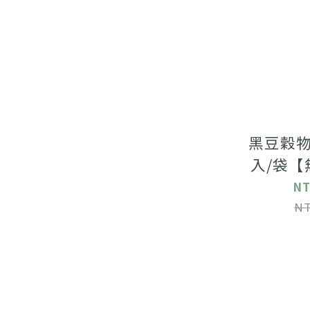
黑豆穀物茶
入/袋【
NT
NT