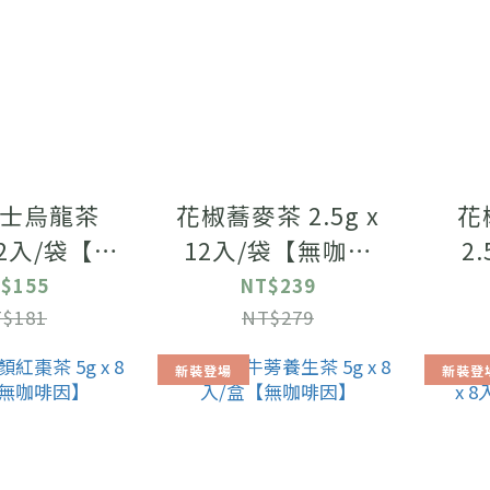
士烏龍茶
花椒蕎麥茶 2.5g x
花
 12入/袋【獲
12入/袋【無咖啡
2.
質評鑑大
因】
$155
NT$239
賞】
$181
NT$279
新裝登場
新裝登