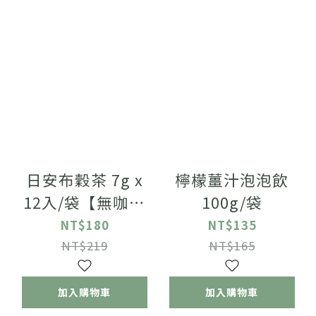
日安布穀茶 7g x
檸檬薑汁泡泡飲
12入/袋【無咖啡
100g/袋
因】
NT$180
NT$135
NT$219
NT$165
加入購物車
加入購物車