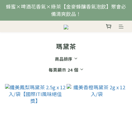
蜂蜜×啤酒花香氣×綠茶【金麥蜂釀香氣泡飲】聚會必
備清爽飲品！
瑪黛茶
商品排序
每頁顯示 24 個