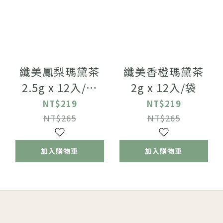
纖美鳳梨瑪黛茶
纖美香橙瑪黛茶
2.5g x 12入/袋
2g x 12入/袋
【國際ITI風味絕佳
NT$219
NT$219
獎】
NT$265
NT$265
加入購物車
加入購物車