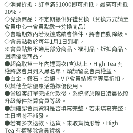
◇消費折抵：訂單滿$1000即可折抵，最高可折抵
20%。
◇兌換商品：不定期提供好禮兌換（兌換方式請至
會員中心→會員點數→兌換商品）
◇會籍期效內若沒達成續會條件，將會自動降級。
◇會員點數於每年1月1日到期。
※會員點數不適用部分商品、福利品、折扣商品、
團購優惠商品。
●超商取貨一年內達兩次(含)以上，High Tea 有
權將您會員列入黑名單，煩請留意會員權益。
●白金、鑽石、金鑽、VIP會員結帳享專屬折扣，
與其他全站優惠活動擇優使用。
●當顧客訂單完成付款後，系統將於隔日凌晨依照
升級條件計算會員等級。
●請確認會員資料是否填寫完整，若未填寫完整，
生日禮將不補發。
●若有多次退款、退貨、未取貨情形等，High
Tea 有權移除會員資格。