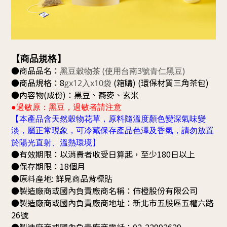
【商品規格】
●商品品名：
黑豆穀物茶 (使用台南3號青仁黑豆)
●商品規格：8
(箱購) (環保材質三角茶包)
gx12入x10袋
●內容物(成份)：
黑豆、蕎麥、玄米
●過敏原：黑豆，過敏者請注意
【本產品含天然穀物花草，原料隨溫度顏色變深氣味變
淡，屬正常現象，可冷藏保存產品色澤及香氣，請勿放置
於陽光直射、溫熱環境】
●有效期限：以消費者收受日算起，至少180日以上
●保存期限：18個月
●原料產地: 詳見商品背標貼
●製造廠商或國內負責廠商名稱：伂橙股份有限公司
●製造廠商或國內負責廠商地址：新北市五股區五權六路
26號