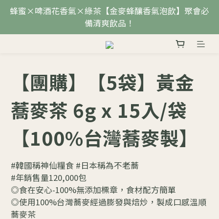
蜂蜜×啤酒花香氣×綠茶【金麥蜂釀香氣泡飲】聚會必
備清爽飲品！
【團購】【5袋】黃金
蕎麥茶 6g x 15入/袋
【100%台灣蕎麥製】
#韓國稱神仙糧食 #日本稱為不老蕎
#年銷售量120,000包
◎食在安心-100%無添加標章，食材配方簡單
◎使用100%台灣蕎麥經過膨發與焙炒，製成口感溫順
蕎麥茶