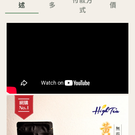
述
多
價
式