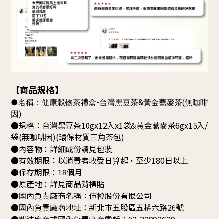
【商品規格】
●名稱：健康穀物茶禮盒-台灣黑豆茶&黃金蕎麥茶(無咖啡
因)
●規格：
台灣黑豆茶
10gx12入x1袋&黃金蕎麥茶
6gx15入/
袋
(無咖啡因)
(環保材質三角茶包)
●內容物：詳細成份請見包裝
●有效期限：以消費者收受日算起，至少180日以上
●保存期限：18個月
●原產地：詳見商品背標貼
●國內負責廠商名稱：伂橙股份有限公司
●國內負責廠商地址：新北市五股區五權六路26號