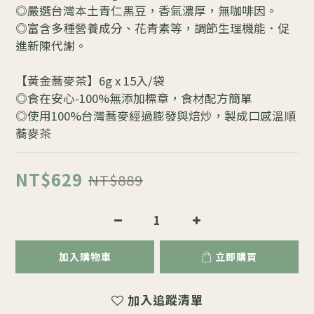
◎嚴選台灣本土青仁黑豆，香氣濃厚，無咖啡因。
◎富含多種營養成分、花青素等，調節生理機能．促
進新陳代謝。
【黃金蕎麥茶】6g x 15入/袋
◎食在安心-100%無添加標章，食材配方簡單
◎使用100%台灣蕎麥經過膨發與焙炒，製成口感溫順
蕎麥茶
NT$629
NT$889
加入購物車
立即購買
加入追蹤清單