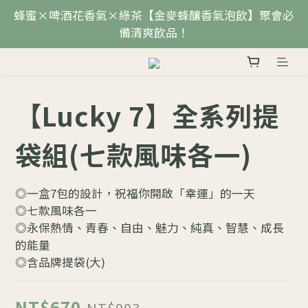
蜂蜜×啤酒花香氣×綠茶【金麥蜂釀香氣泡飲】聚會必
備清爽飲品！
【Lucky 7】全系列提
袋組(七款風味各一)
◎一盒7包的設計，祝福你開啟「幸運」的一天
◎七款風味各一
◎永保熱情、青春、自由、魅力、純真、智慧、成長
的能量
◎含品牌提袋(大)
NT$670
NT$903