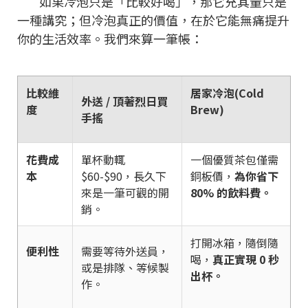
如果冷泡只是「比較好喝」，那它充其量只是
一種講究；但冷泡真正的價值，在於它能無痛提升
你的生活效率。我們來算一筆帳：
比較維
居家冷泡(Cold
外送 / 頂著烈日買
度
Brew)
手搖
花費成
單杯動輒
一個優質茶包僅需
本
$60-$90，長久下
銅板價，
為你省下
來是一筆可觀的開
80% 的飲料費。
銷。
打開冰箱，隨倒隨
便利性
需要等待外送員，
喝，
真正實現 0 秒
或是排隊、等候製
出杯。
作。