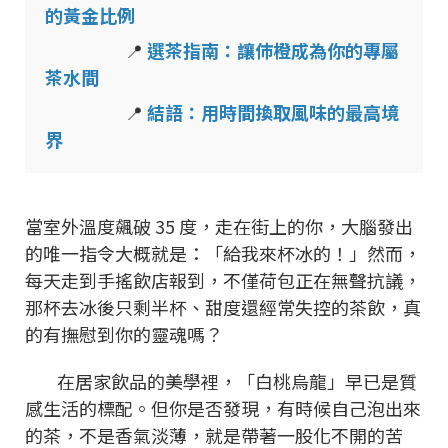
的黃金比例
📍
選茶指南：讓伂橙成為你的專屬
茶水間
📍
結語：用時間換取風味的最高境
界
當室外溫度飆破 35 度，走在街上的你，大腦發出
的唯一指令大概就是：「給我來杯冰的！」然而，
每天走到手搖飲店報到，不僅荷包正在無聲抗議，
那杯去冰後只剩半杯、甜度還經常失控的茶飲，真
的有撫慰到你的靈魂嗎？
在居家飲品的美學裡，「白桃烏龍」早已是質
感生活的標配。但你是否發現，有時候自己泡出來
的茶，不是香氣淡薄，就是帶著一股化不開的苦