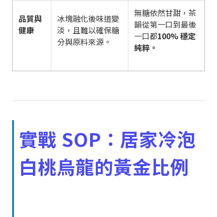
無糖依然甘甜，茶
品質與
冰塊融化後味道變
韻從第一口到最後
健康
淡，且難以確保糖
一口都
100% 穩定
分與原料來源。
純粹。
實戰 SOP：居家冷泡
白桃烏龍的黃金比例