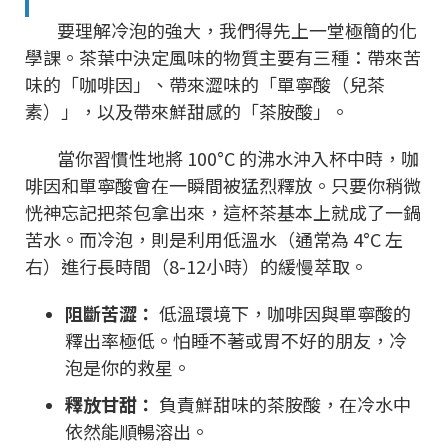
要理解冷泡的強大，我們得先上一堂極簡的化
學課。茶葉中決定風味的物質主要有三種：帶來苦
味的「咖啡因」、帶來澀味的「單寧酸（兒茶
素）」，以及帶來鮮甜感的「茶胺酸」。
當你習慣性地將 100°C 的沸水沖入杯中時，咖
啡因和單寧酸會在一瞬間被猛烈釋放。只要你稍微
恍神忘記把茶包拿出來，這杯茶基本上就成了一鍋
苦水。而冷泡，則是利用低溫水（通常為 4°C 左
右）進行長時間（8-12小時）的緩慢萃取。
阻斷苦澀：
低溫環境下，咖啡因與單寧酸的
釋出率極低。怕睡不著或胃不好的朋友，冷
泡是你的救星。
釋放甘甜：
負責鮮甜味的茶胺酸，在冷水中
依然能順暢溶出。