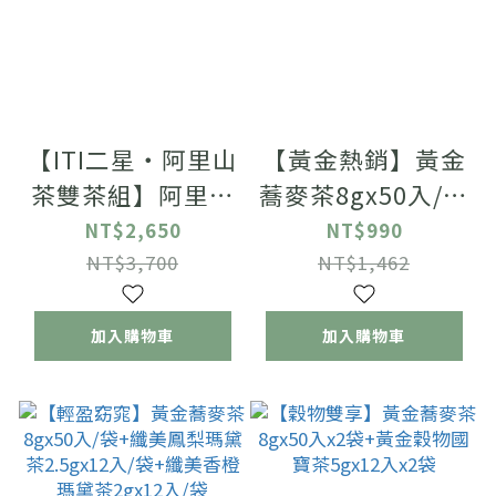
【ITI二星・阿里山
【黃金熱銷】黃金
茶雙茶組】阿里山
蕎麥茶8gx50入/袋
烏龍茶150g/罐
+白桃烏龍綠茶
NT$2,650
NT$990
+阿里山金萱茶
4gx12入/袋+蜜蘭
NT$3,700
NT$1,462
150g/罐
清烏龍茶1.2g*12
入/袋
加入購物車
加入購物車