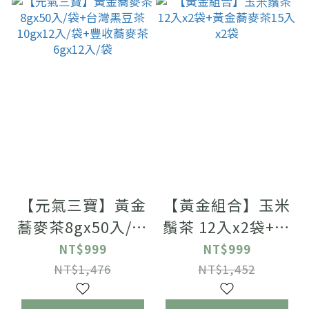
【元氣三寶】黃金
【黃金組合】玉米
蕎麥茶8gx50入/袋
鬚茶 12入x2袋+黃
+台灣黑豆茶
金蕎麥茶15入x2袋
NT$999
NT$999
10gx12入/袋+豐
NT$1,476
NT$1,452
收蕎麥茶6gx12入/