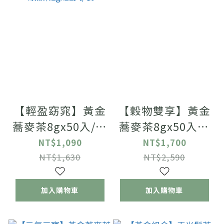
【輕盈窈窕】黃金
【穀物雙享】黃金
蕎麥茶8gx50入/袋
蕎麥茶8gx50入x2
+纖美鳳梨瑪黛茶
袋+黃金穀物國寶
NT$1,090
NT$1,700
2.5gx12入/袋+纖
茶5gx12入x2袋
NT$1,630
NT$2,590
美香橙瑪黛茶
2gx12入/袋
加入購物車
加入購物車