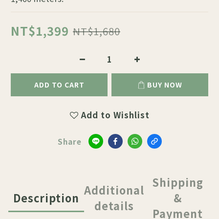
NT$1,399
NT$1,680
ADD TO CART
BUY NOW
Add to Wishlist
Share
Shipping
Additional
Description
&
details
Payment