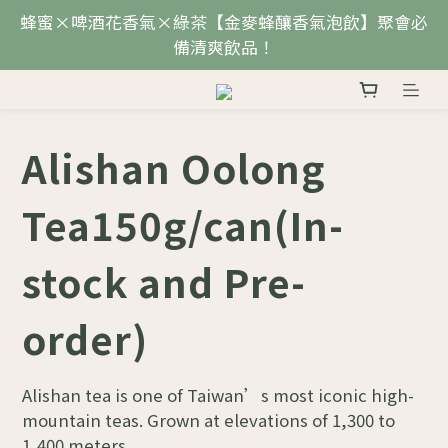
蜂蜜×啤酒花香氣×綠茶【金麥蜂釀香氣泡飲】聚會必
備清爽飲品！
Alishan Oolong
Tea150g/can(In-
stock and Pre-
order)
Alishan tea is one of Taiwan’s most iconic high-
mountain teas. Grown at elevations of 1,300 to 
1,400 meters.