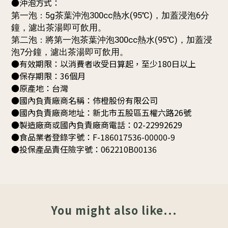
●沖泡方式：
第一泡
5g茶葉沖泡300cc熱水(95℃)，加蓋浸泡6分
：
鐘，濾出茶湯即可飲用。
第二泡
將第一泡茶葉沖泡300cc熱水(95℃)，加蓋浸
：
泡7分鐘，濾出茶湯即可飲用
。
●有效期限：以消費者收受日算起，至少180日以上
●保存期限：36個月
●原產地：台灣
●國內負責廠商名稱：伂橙股份有限公司
●國內負責廠商地址：新北市五股區五權六路26號
●製造廠商或國內負責廠商電話：02-22992629
●食品業者登錄字號：F-186017536-00000-9
●投保產品責任險字號：062210B00136
You might also like...