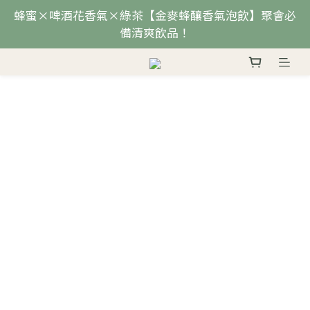
蜂蜜×啤酒花香氣×綠茶【金麥蜂釀香氣泡飲】聚會必
備清爽飲品！