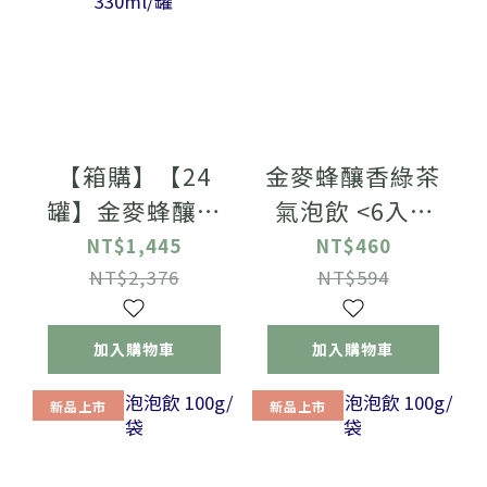
【箱購】【24
金麥蜂釀香綠茶
罐】金麥蜂釀香
氣泡飲 <6入>;
綠茶氣泡飲
330ml/罐
NT$1,445
NT$460
330ml/罐
NT$2,376
NT$594
加入購物車
加入購物車
新品上市
新品上市