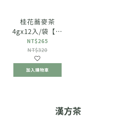
桂花蕎麥茶
4gx12入/袋【無
咖啡因】
NT$265
NT$320
加入購物車
漢方茶