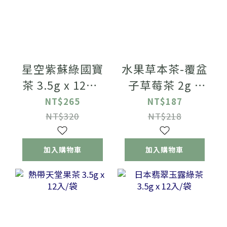
星空紫蘇綠國寶
水果草本茶-覆盆
茶 3.5g x 12入/
子草莓茶 2g x
袋【無咖啡因】
20入/袋【無咖
NT$265
NT$187
啡因】
NT$320
NT$218
加入購物車
加入購物車