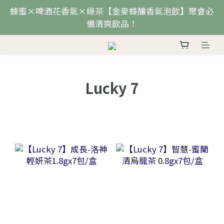
蜂蜜×啤酒花香氣×綠茶【金麥蜂釀香氣泡飲】聚會必
備清爽飲品！
Lucky 7