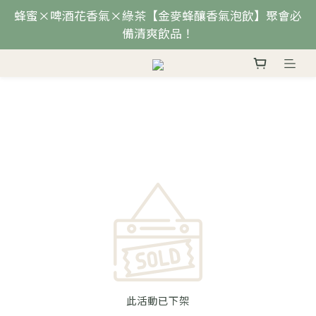
蜂蜜×啤酒花香氣×綠茶【金麥蜂釀香氣泡飲】聚會必
備清爽飲品！
此活動已下架